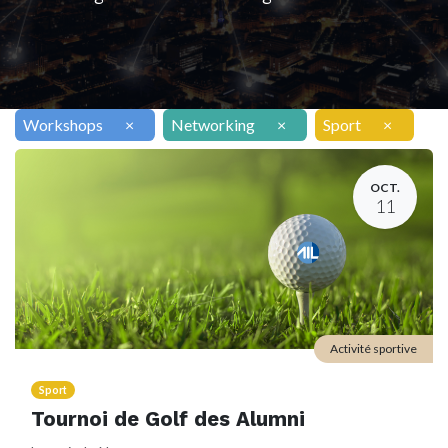
Workshops
×
Networking
×
Sport
×
OCT.
11
Activité sportive
Sport
Tournoi de Golf des Alumni