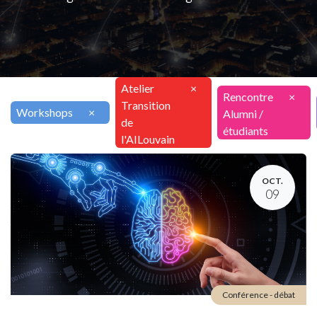
Atelier
×
Rencontre
×
Transition
Workshops
×
Alumni /
de
étudiants
l'AILouvain
OCT.
09
Conférence - débat