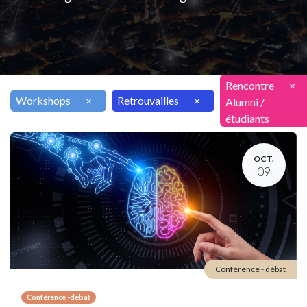
Rencontre
×
Workshops
×
Retrouvailles
×
Alumni /
étudiants
OCT.
09
Conférence - débat
Conférence -débat