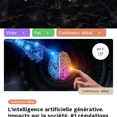
Visite
×
Fun
×
Conférence -débat
×
OCT.
09
Conférence - débat
Conférence -débat
L'intelligence artificielle générative.
Impacts sur la société. #1 régulations