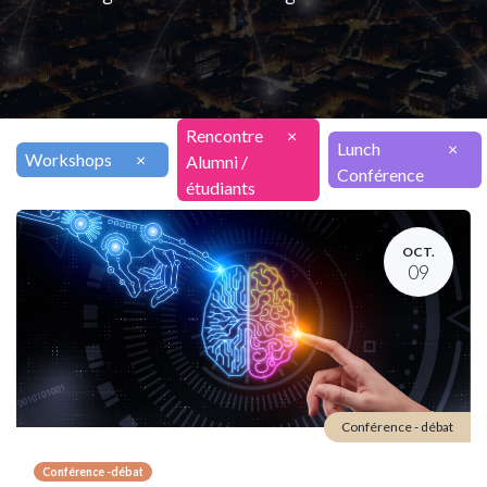
Rencontre
×
Lunch
×
Workshops
×
Alumni /
Conférence
étudiants
OCT.
09
Conférence - débat
Conférence -débat