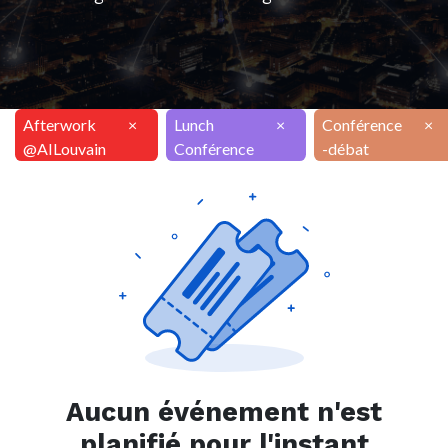
Afterwork
×
Lunch
×
Conférence
×
@AILouvain
Conférence
-débat
Aucun événement n'est
planifié pour l'instant