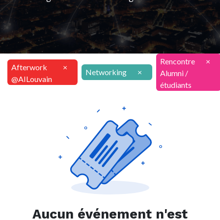
Rencontre
×
Afterwork
×
Networking
×
Alumni /
@AILouvain
étudiants
Aucun événement n'est