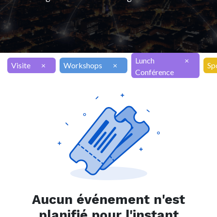
Lunch
×
Visite
×
Workshops
×
Sp
Conférence
Aucun événement n'est
planifié pour l'instant