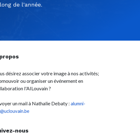
ong de l'année.
 propos
us désirez associer votre image à nos activités;
omouvoir ou organiser un événement en
llaboration l'AILouvain ?
voyer un mail à Nathalie Debaty :
alumni-
l@uclouvain.be
uivez-nous