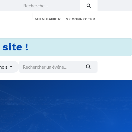
MON PANIER
SE CONNECTER
 Events
Jobs
À propos
Membership
site !
mois