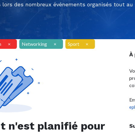
 lors des nombreux événements organisés tout au l
n
×
Networking
×
Sport
×
À
Vo
pr
co
En
ep
n'est planifié pour
S