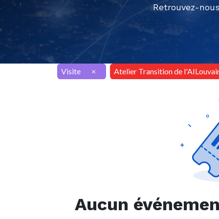
Retrouvez-nous
Visite
×
Atelier Transition de l'AILouvai
Aucun événement 