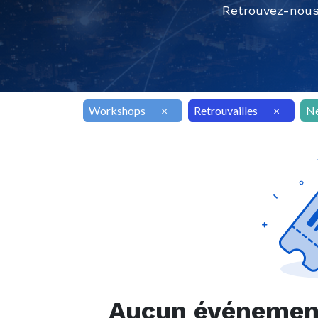
Retrouvez-nous
Workshops
×
Retrouvailles
×
N
Aucun événement 