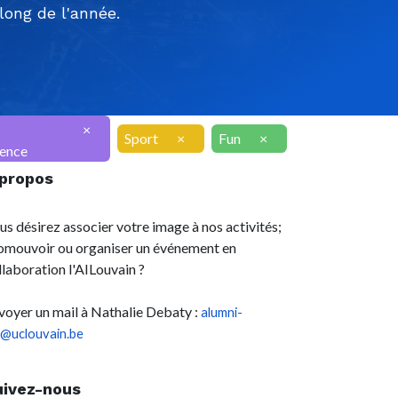
ong de l'année.
×
Sport
×
Fun
×
ence
 propos
us désirez associer votre image à nos activités;
omouvoir ou organiser un événement en
llaboration l'AILouvain ?
voyer un mail à Nathalie Debaty :
alumni-
l@uclouvain.be
uivez-nous