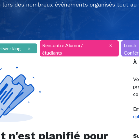
 lors des nombreux événements organisés tout au l
Rencontre Alumni /
×
Lunch
etworking
×
étudiants
Confér
À
Vo
pr
co
En
ep
n'est planifié pour
S