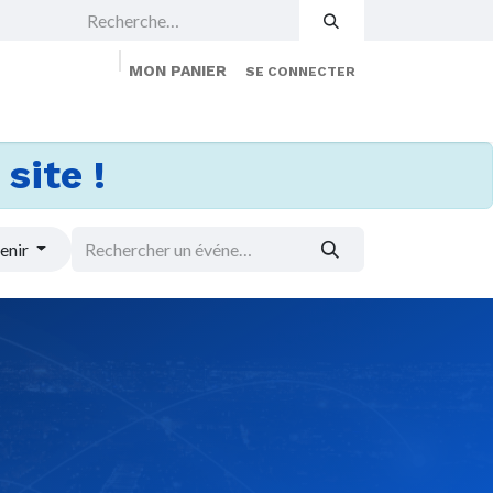
MON PANIER
SE CONNECTER
 Events
Jobs
À propos
Membership
site !
enir