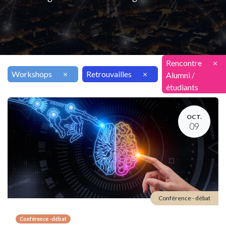
Rencontre
×
Workshops
×
Retrouvailles
×
Alumni /
étudiants
OCT.
09
Conférence - débat
Conférence -débat