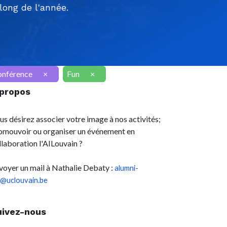
ong de l'année.
onférence
×
Fun
×
 propos
us désirez associer votre image à nos activités;
omouvoir ou organiser un événement en
llaboration l'AILouvain ?
voyer un mail à Nathalie Debaty :
alumni-
l@uclouvain.be
uivez-nous