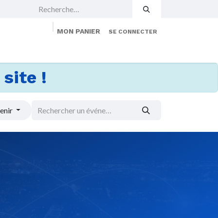
MON PANIER
SE CONNECTER
 Events
Jobs
À propos
Membership
site !
enir