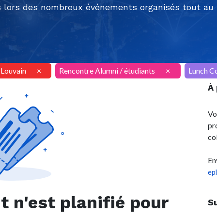
 lors des nombreux événements organisés tout au l
AILouvain
×
Rencontre Alumni / étudiants
×
Lunch C
À
Vo
pr
co
En
ep
n'est planifié pour
S