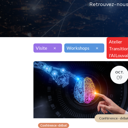
Retrouvez-nous
Atelier
Visite
×
Workshops
×
Transitio
l'AILouva
OCT.
09
Conférence - déba
Conférence -débat