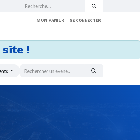
MON PANIER
SE CONNECTER
 Events
Jobs
À propos
Membership
site !
ents