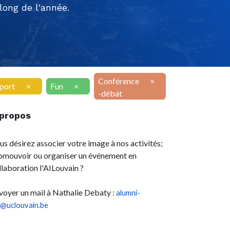
ong de l'année.
Conférence
×
port
×
Fun
×
-débat
 propos
us désirez associer votre image à nos activités;
omouvoir ou organiser un événement en
llaboration l'AILouvain ?
voyer un mail à Nathalie Debaty :
alumni-
l@uclouvain.be