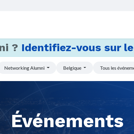
Accueil
Services
Actus et
ni ?
Identifiez-vous sur le 
Networking Alumni
Belgique
Tous les événem
Événements