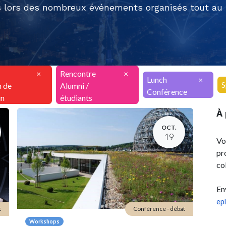
 lors des nombreux événements organisés tout au l
×
Rencontre
×
Lunch
×
S
n de
Alumni /
Conférence
in
étudiants
À
OCT.
19
Vo
pr
co
En
ep
t
Conférence - débat
Workshops