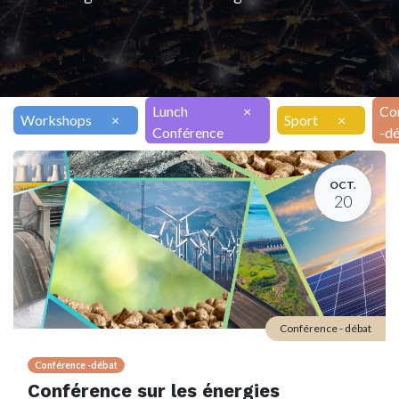
Lunch
×
Co
Workshops
×
Sport
×
Conférence
-d
OCT.
20
Conférence - débat
Conférence -débat
Conférence sur les énergies