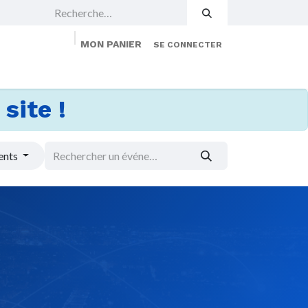
MON PANIER
SE CONNECTER
 Events
Jobs
À propos
Membership
site !
ents