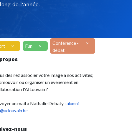
ong de l'année.
Conférence -
×
ort
×
Fun
×
débat
 propos
us désirez associer votre image à nos activités;
omouvoir ou organiser un événement en
llaboration l'AILouvain ?
voyer un mail à Nathalie Debaty :
alumni-
l@uclouvain.be
uivez-nous