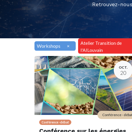
Retrouvez-nous
Atelier Transition de
Workshops
×
l'AILouvain
OCT.
20
Conférence - déba
Conférence -débat
Conférence sur les énergies