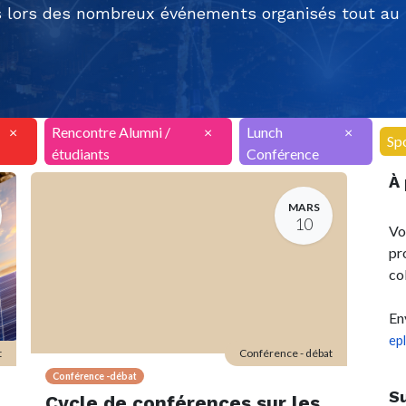
 lors des nombreux événements organisés tout au l
×
Rencontre Alumni /
×
Lunch
×
Sp
étudiants
Conférence
À
MARS
10
Vo
pr
co
En
ep
t
Conférence - débat
Conférence -débat
S
Cycle de conférences sur les