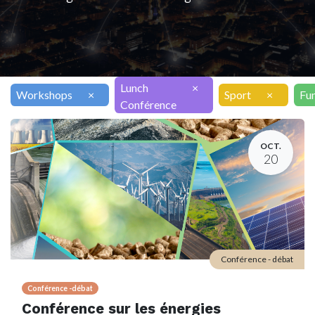
Lunch
×
Workshops
×
Sport
×
Fu
Conférence
OCT.
20
Conférence - débat
Conférence -débat
Conférence sur les énergies